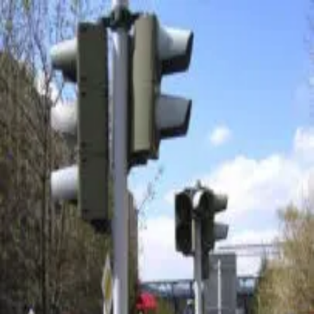
píďák
.cz
Menu
Hledat
Sdílet
Vaření, pečení, recepty
Tipy kam s dětmi
Nové
Mapa
Přidat
Hledat
Sdílet
Dopravní hřiště Na Výšinách-
Praha
Zobrazit
místo