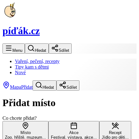
píďák
.cz
Menu
Hledat
Sdílet
Vaření, pečení, recepty
Tipy kam s dětmi
Nové
Mapa
Přidat
Hledat
Sdílet
Přidat místo
Co chcete přidat?
Místo
Akce
Recept
Zoo, hřiště, muzeum...
Festival, výstava, akce...
Jídlo pro děti...